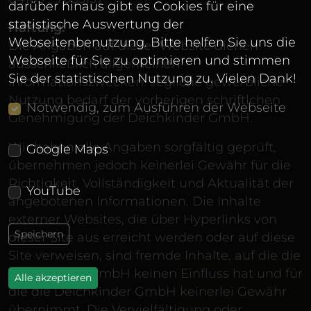
darüber hinaus gibt es Cookies für eine
statistische Auswertung der
Haftung:
Webseitenbenutzung. Bitte helfen Sie uns die
Die Angaben auf dieser Website dienen
Webseite für Sie zu optimieren und stimmen
ausschließlich allgemeinen
Sie der statistischen Nutzung zu. Vielen Dank!
Informationszwecken. Jegliche gewerbliche
Nutzung bedarf der vorherigen schriftlchen
Notwendig, zum Ausführen der Webseite
Genehmigung der Deichkinder GmbH.
Wir haben alle Angaben sorgfältig geprüft,
Google Maps
übernehmen jedoch keinerlei Gewähr für die
Richtigkeit, Vollständigkeit und Aktualität der
YouTube
angebotenen Informationen. Die Inhalte
externer Websites, die über Hyperlinks von
dieser Site aus erreicht werden oder auf diese
Site verweisen, sind fremde Inhalte, auf die die
Deichkinder GmbH keinen Einfluss hat und für
die die Deichkinder GmbH keinerlei Gewähr
übernimmt. Die Vervielfältigung oder