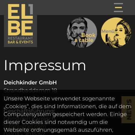
Impressum
Deichkinder GmbH
Strandbaddamm 18
22880 Wedel
Unsere Webseite verwendet sogenannte
NEWS
„Cookies“, dies sind Informationen, die auf dem
Geschäftsführung:
Computersystem gespeichert werden. Einige
Christoph Karrasch
dieser Cookies sind notwendig um die
info@elbe1.com
Webseite ordnungsgemäß auszuführen,
04103 - 7035157